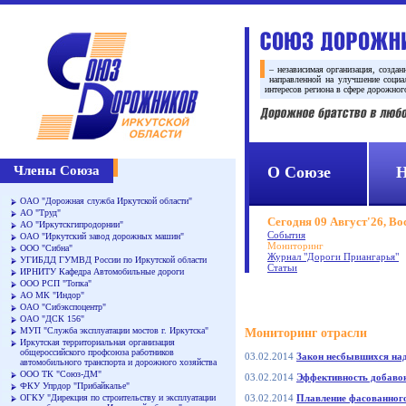
– независимая организация, созда
направленной на улучшение социа
интересов региона в сфере дорожног
Члены Союза
О Союзе
Н
ОАО "Дорожная служба Иркутской области"
АО "Труд"
Сегодня 09 Август'26, Во
АО "Иркутскгипродорнии"
События
ОАО "Иркутский завод дорожных машин"
Мониторинг
ООО "Сибна"
Журнал "Дороги Приангарья"
УГИБДД ГУМВД России по Иркутской области
Статьи
ИРНИТУ Кафедра Автомобильные дороги
ООО РСП "Топка"
АО МК "Индор"
ОАО "Сибэкспоцентр"
ОАО "ДСК 156"
МУП "Служба эксплуатации мостов г. Иркутска"
Мониторинг отрасли
Иркутская территориальная организация
общероссийского профсоюза работников
03.02.2014
Закон несбывшихся на
автомобильного транспорта и дорожного хозяйства
ООО ТК "Союз-ДМ"
03.02.2014
Эффективность добаво
ФКУ Упрдор "Прибайкалье"
ОГКУ "Дирекция по строительству и эксплуатации
03.02.2014
Плавление фасованног