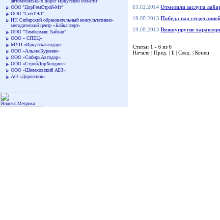
автомобильных дорог Иркутской области"
03.02.2014
Отметили заслуги лаба
ООО "ДорРемСтрой-Мт"
ООО "СибТЭЛ"
19.08.2013
Победа над сегрегацие
НП Сибирский образовательный консультативно-
методический центр «Байкалсерт»
19.08.2013
Вязкоупругие характер
ООО "Тимбермаш Байкал"
ООО « СПЕЦ»
МУП «Иркутскавтодор»
Статьи 1 - 6 из 6
ООО «АльянсБурение»
Начало | Пред. |
1
| След. | Конец
ООО «СибирьАвтодор»
ООО «СтройДорХолдинг»
ООО «Шелеховский АБЗ»
АО «Дорожник»